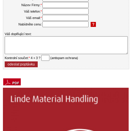
Název Firmy:
*
Váš telefon:
*
Váš email:
*
Nabídněte cenu:
Váš doplňující text:
Kontrolní součet:
*
4 + 3 ?
(antispam ochrana)