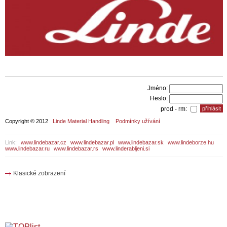
Jméno:
Heslo:
prod - rm:
Copyright © 2012
Linde Material Handling
Podmínky užívání
Link:
www.lindebazar.cz
www.lindebazar.pl
www.lindebazar.sk
www.lindeborze.hu
www.lindebazar.ru
www.lindebazar.rs
www.linderabljeni.si