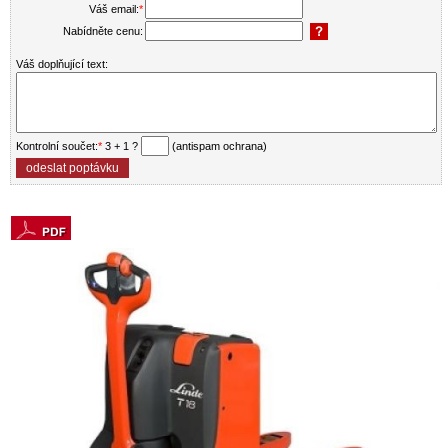
Váš email:
*
Nabídněte cenu:
Váš doplňující text:
Kontrolní součet:
*
3 + 1 ?
(antispam ochrana)