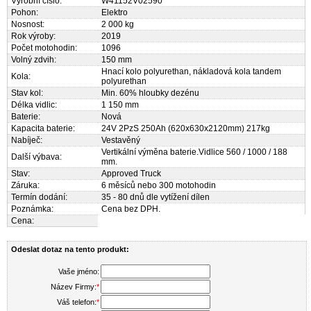
Výrobní číslo:
W41152V02590
Pohon:
Elektro
Nosnost:
2 000 kg
Rok výroby:
2019
Počet motohodin:
1096
Volný zdvih:
150 mm
Hnací kolo polyurethan, nákladová kola tandem
Kola:
polyurethan
Stav kol:
Min. 60% hloubky dezénu
Délka vidlic:
1 150 mm
Baterie:
Nová
Kapacita baterie:
24V 2PzS 250Ah (620x630x2120mm) 217kg
Nabíječ:
Vestavěný
Vertikální výměna baterie.Vidlice 560 / 1000 / 188
Další výbava:
mm.
Stav:
Approved Truck
Záruka:
6 měsíců nebo 300 motohodin
Termín dodání:
35 - 80 dnů dle vytížení dílen
Poznámka:
Cena bez DPH.
Cena:
Odeslat dotaz na tento produkt:
Vaše jméno:
Název Firmy:
*
Váš telefon:
*