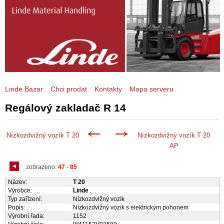
Linde Bazar
Chci prodat
Kontakty
Mapa serveru
Regálový zakladač R 14
Nízkozdvižný vozík T 20
Nízkozdvižný vozík T 20
AP
zobrazeno:
47
-
85
Název:
T 20
Výrobce:
Linde
Typ zařízení:
Nízkozdvižný vozík
Popis:
Nízkozdvižný vozík s elektrickým pohonem
Výrobní řada:
1152