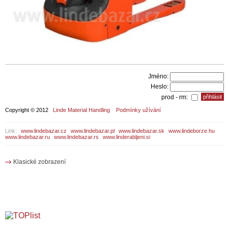
Jméno:
Heslo:
prod - rm:
Copyright © 2012
Linde Material Handling
Podmínky užívání
Link:
www.lindebazar.cz
www.lindebazar.pl
www.lindebazar.sk
www.lindeborze.hu
www.lindebazar.ru
www.lindebazar.rs
www.linderabljeni.si