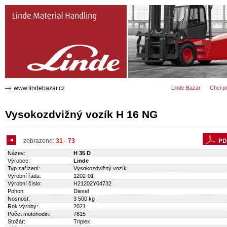
H 16 NG Vysokozdvižný vozík 2704
www.lindebazar.cz
Linde Bazar
Chci p
Vysokozdvižný vozík H 16 NG
zobrazeno:
31
-
73
Název:
H 35 D
Výrobce:
Linde
Typ zařízení:
Vysokozdvižný vozík
Výrobní řada:
1202-01
Výrobní číslo:
H21202Y04732
Pohon:
Diesel
Nosnost:
3 500 kg
Rok výroby:
2021
Počet motohodin:
7815
Stožár:
Triplex