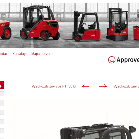
rodat
Kontakty
Mapa serveru
Vysokozdvižný vozík H 35 D
Vysokozdvižný v