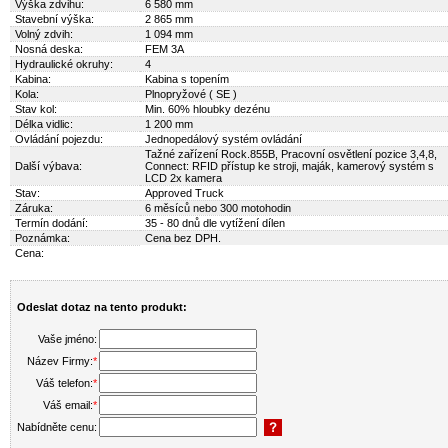
Výška zdvihu:
6 580 mm
Stavební výška:
2 865 mm
Volný zdvih:
1 094 mm
Nosná deska:
FEM 3A
Hydraulické okruhy:
4
Kabina:
Kabina s topením
Kola:
Plnopryžové ( SE )
Stav kol:
Min. 60% hloubky dezénu
Délka vidlic:
1 200 mm
Ovládání pojezdu:
Jednopedálový systém ovládání
Tažné zařízení Rock.855B, Pracovní osvětlení pozice 3,4,8,
Další výbava:
Connect: RFID přístup ke stroji, maják, kamerový systém s
LCD 2x kamera
Stav:
Approved Truck
Záruka:
6 měsíců nebo 300 motohodin
Termín dodání:
35 - 80 dnů dle vytížení dílen
Poznámka:
Cena bez DPH.
Cena:
Odeslat dotaz na tento produkt:
Vaše jméno:
Název Firmy:
*
Váš telefon:
*
Váš email:
*
Nabídněte cenu: