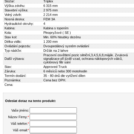
Stožár:
Triplex
Výška zdvihu:
6 315 mm
Stavební výška:
2 975 mm
Volný zdvih:
2 214 mm
Nosná deska:
FEM 3A
Hydraulické okruhy:
4
Kabina:
Kabina s topením
Kola:
Plnopryžové ( SE )
Stav kol:
Min. 60% hloubky dezénu
Délka vidlic:
1 200 mm
Ovládání pojezdu:
Dvoupedálový systém ovládání
Typ nádrže:
Držák na 2 lahve
Pracovní osvětlení pozic silniční,3,4,5,6,8,máják. Zvuková
Další výbava:
signalizace při jízdě vzad, ochrana náklopových válců,
cyklónový filtr sání
Stav:
Approved Truck
Záruka:
6 měsíců nebo 300 motohodin
Termín dodání:
35 - 80 dnů dle vytížení dílen
Poznámka:
Cena bez DPH.
Cena:
Odeslat dotaz na tento produkt:
Vaše jméno:
Název Firmy:
*
Váš telefon:
*
Váš email:
*