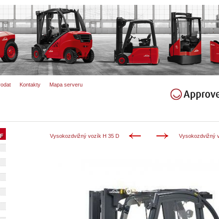
rodat
Kontakty
Mapa serveru
Vysokozdvižný vozík H 35 D
Vysokozdvižný v