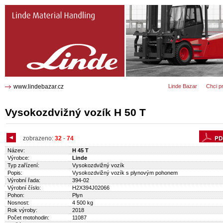
H 50 T Vysokozdvižný vozík 1743
www.lindebazar.cz
Linde Bazar
Chci p
Vysokozdvižný vozík H 50 T
zobrazeno:
32
-
74
Název:
H 45 T
Výrobce:
Linde
Typ zařízení:
Vysokozdvižný vozík
Popis:
Vysokozdvižný vozík s plynovým pohonem
Výrobní řada:
394-02
Výrobní číslo:
H2X394J02066
Pohon:
Plyn
Nosnost:
4 500 kg
Rok výroby:
2018
Počet motohodin:
11087