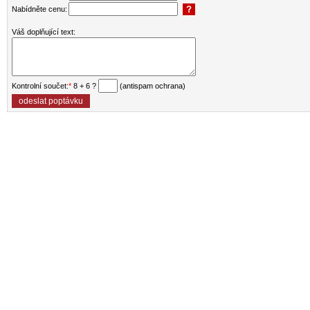
Nabídněte cenu:
Váš doplňující text:
Kontrolní součet:
*
8 + 6 ?
(antispam ochrana)