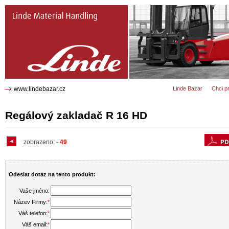
R 16 HD Regálový zakladač 1385
www.lindebazar.cz
Linde Bazar
Chci p
Regálový zakladač R 16 HD
zobrazeno:
-
49
Odeslat dotaz na tento produkt:
Vaše jméno:
Název Firmy:
*
Váš telefon:
*
Váš email:
*