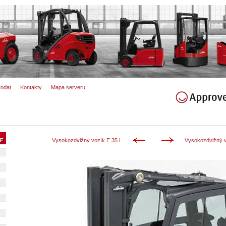
rodat
Kontakty
Mapa serveru
Vysokozdvižný vozík E 35 L
Vysokozdvižný v