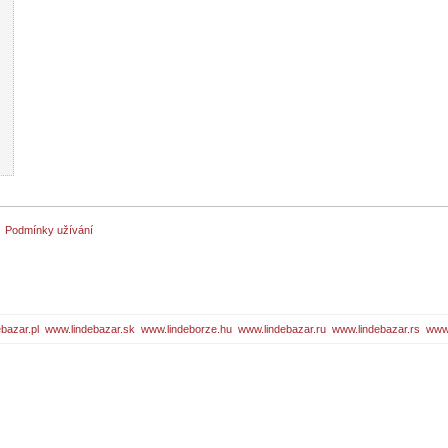
Podmínky užívání
bazar.pl
www.lindebazar.sk
www.lindeborze.hu
www.lindebazar.ru
www.lindebazar.rs
www.