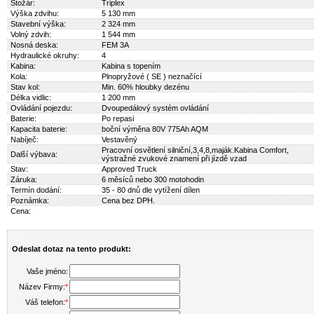
Stožár:
Triplex
Výška zdvihu:
5 130 mm
Stavební výška:
2 324 mm
Volný zdvih:
1 544 mm
Nosná deska:
FEM 3A
Hydraulické okruhy:
4
Kabina:
Kabina s topením
Kola:
Plnopryžové ( SE ) neznačící
Stav kol:
Min. 60% hloubky dezénu
Délka vidlic:
1 200 mm
Ovládání pojezdu:
Dvoupedálový systém ovládání
Baterie:
Po repasi
Kapacita baterie:
boční výměna 80V 775Ah AQM
Nabíječ:
Vestavěný
Pracovní osvětlení silniční,3,4,8,maják.Kabina Comfort,
Další výbava:
výstražné zvukové znamení při jízdě vzad
Stav:
Approved Truck
Záruka:
6 měsíců nebo 300 motohodin
Termín dodání:
35 - 80 dnů dle vytížení dílen
Poznámka:
Cena bez DPH.
Cena:
Odeslat dotaz na tento produkt:
Vaše jméno:
Název Firmy:
*
Váš telefon:
*