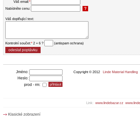
Váš email:
*
Nabídněte cenu:
Váš doplňující text:
Kontrolní součet:
*
2 + 6 ?
(antispam ochrana)
Jméno:
Copyright © 2012
Linde Material Handling
Heslo:
prod - rm:
Link:
www.lindebazar.cz
www.linde