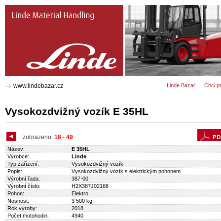
E 35HL Vysokozdvižný vozík 2168
www.lindebazar.cz
Linde Bazar
Chci p
Vysokozdvižný vozík E 35HL
zobrazeno:
18
-
49
Název:
E 35HL
Výrobce:
Linde
Typ zařízení:
Vysokozdvižný vozík
Popis:
Vysokozdvižný vozík s elektrickým pohonem
Výrobní řada:
387-00
Výrobní číslo:
H2X387J02168
Pohon:
Elektro
Nosnost:
3 500 kg
Rok výroby:
2018
Počet motohodin:
4940