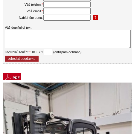
Váš telefon:
*
Váš email:
*
Nabídněte cenu:
Váš doplňující text:
Kontrolní součet:
*
10 + 7 ?
(antispam ochrana)