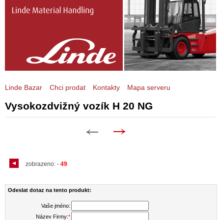
Linde Bazar
Chci prodat
Kontakty
Mapa serveru
Vysokozdvižný vozík H 20 NG
zobrazeno:
-
49
Odeslat dotaz na tento produkt:
Vaše jméno:
Název Firmy:
*